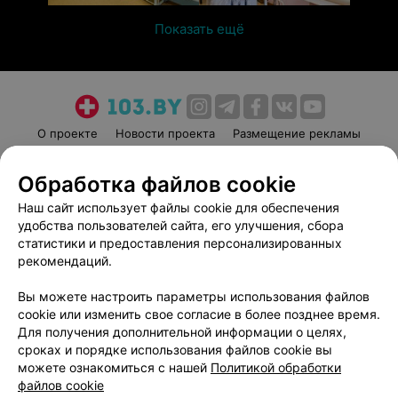
Показать ещё
О проекте
Новости проекта
Размещение рекламы
Медицинский маркетинг
Публичный договор
Обработка файлов cookie
Пользовательское соглашение
Способы оплаты
Наш сайт использует файлы cookie для обеспечения
Вакансии
Партнеры
удобства пользователей сайта, его улучшения, сбора
Написать руководителю 103.by
статистики и предоставления персонализированных
Написать в поддержку
рекомендаций.
Персональные настройки cookie
Вы можете настроить параметры использования файлов
Обработка персональных данных
cookie или изменить свое согласие в более позднее время.
Для получения дополнительной информации о целях,
сроках и порядке использования файлов cookie вы
можете ознакомиться с нашей
Политикой обработки
файлов cookie