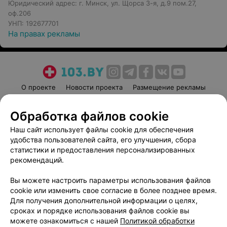
Юридический адрес: г. Минск, ул. Щорса 3-я, д.9 пом.27,
оф.206
УНП: 192677701
На правах рекламы
О проекте
Новости проекта
Размещение рекламы
Медицинский маркетинг
Публичный договор
Обработка файлов cookie
Пользовательское соглашение
Способы оплаты
Наш сайт использует файлы cookie для обеспечения
Вакансии
Партнеры
удобства пользователей сайта, его улучшения, сбора
Написать руководителю 103.by
статистики и предоставления персонализированных
Написать в поддержку
рекомендаций.
Персональные настройки cookie
Вы можете настроить параметры использования файлов
Обработка персональных данных
cookie или изменить свое согласие в более позднее время.
Для получения дополнительной информации о целях,
сроках и порядке использования файлов cookie вы
можете ознакомиться с нашей
Политикой обработки