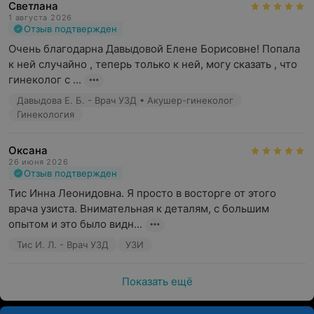
храпеть и часто ходить по ночам в туалет, исчезают
Светлана
головные боли, при системном использовании –
1 августа 2026
Отзыв подтвержден
снижается вес, восстанавливается работа сердца,
Очень благодарна Давыдовой Елене Борисовне! Попала 
почек, легких, больше не хочется спать днем.
к ней случайно , теперь только к ней, могу сказать , что 
Наши специалисты
гинеколог с ...
Давыдова Е. Б. - Врач УЗД • Акушер-гинеколог
Врачебный состав медицинского центра «ГрантиМед»
Гинекология
— это квалифицированные специалисты первой и
высшей категории, кандидаты наук с большим стажем
Оксана
работы в своей области. Многие наши специалисты
26 июня 2026
ведут смешанный прием.
Отзыв подтвержден
Тис Инна Леонидовна. Я просто в восторге от этого 
Медицинский центр «ГрантиМед»: здоровье важнее!
врача узиста. Внимательная к деталям, с большим 
опытом и это было видн...
Обращаем ваше внимание, что
Тис И. Л. - Врач УЗД
УЗИ
обязательна консультация
специалиста: рекламируемые
Показать ещё
медицинские услуги могут иметь
противопоказания и побочные