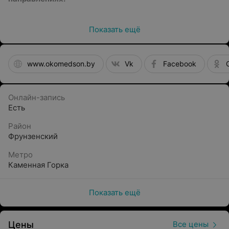
УЗИ;
Показать ещё
Гинекология;
Урология;
www.okomedson.by
Vk
Facebook
Кардиология;
Оториноларингология (ЛОР) для детей и взрослых;
Онлайн-запись
Офтальмология для детей и взрослых;
Есть
Сомнология: диагностика, лечение храпа и сонного
Район
апноэ (подбор и продажа СИПАП-аппарата);
Фрунзенский
Функциональная диагностика: кардио-
Метро
респираторный мониторинг, суточное
Каменная Горка
мониторирование ЭКГ (холтер), суточное
мониторирование артериального давления.
Показать ещё
Особенности диагностики и лечения храпа и сонного
апноэ в «ГрантиМед»
Цены
Все цены