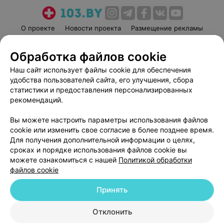
О проекте
Новости проекта
Размещение рекламы
Медицинский маркетинг
Публичный договор
Обработка файлов cookie
Пользовательское соглашение
Способы оплаты
Наш сайт использует файлы cookie для обеспечения
Вакансии
Партнеры
удобства пользователей сайта, его улучшения, сбора
Написать руководителю 103.by
статистики и предоставления персонализированных
Написать в поддержку
рекомендаций.
Персональные настройки cookie
Вы можете настроить параметры использования файлов
Обработка персональных данных
cookie или изменить свое согласие в более позднее время.
Для получения дополнительной информации о целях,
сроках и порядке использования файлов cookie вы
можете ознакомиться с нашей
Политикой обработки
файлов cookie
Принять
© 2026 ООО «Артокс Лаб», УНП 191700409
| 220012, Республика Беларусь,
г. Минск, улица Толбухина, 2, пом. 16 | help@103.by
Отклонить
Служба поддержки
+375 291212755