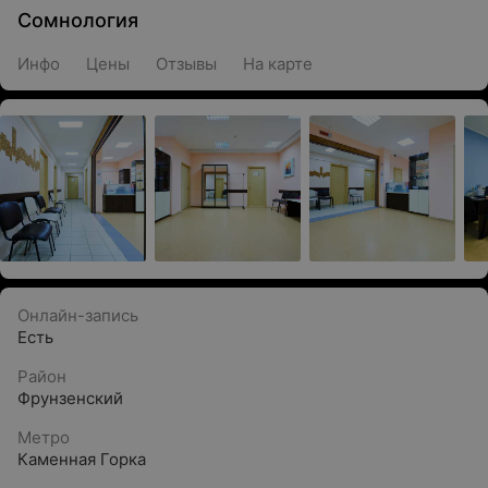
Сомнология
Инфо
Цены
Отзывы
На карте
Онлайн-запись
Есть
Район
Фрунзенский
Метро
Каменная Горка