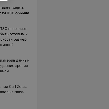
 глаза видеть
сти ПЗО обычно
 ПЗО позволяет
 быть готовым к
рукости размер
стинной
 измерив данный
худшение зрения
инной
ии Carl Zeiss.
апель в глаза.