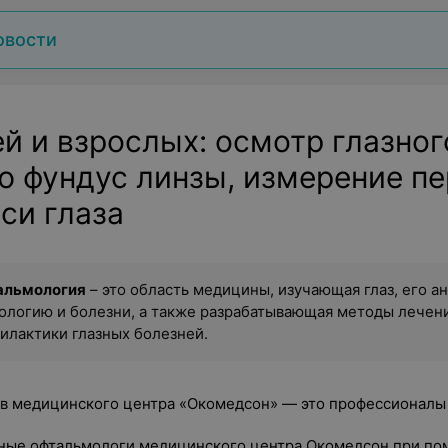
овости
й и взрослых: осмотр глазног
 фундус линзы, измерение пе
си глаза
альмология
– это область медицины, изучающая глаз, его а
ологию и болезни, а также разрабатывающая методы лечен
илактики глазных болезней.
в медицинского центра «Окомедсон» — это профессионалы 
ные офтальмологи медицинского центра Окомедсон при п