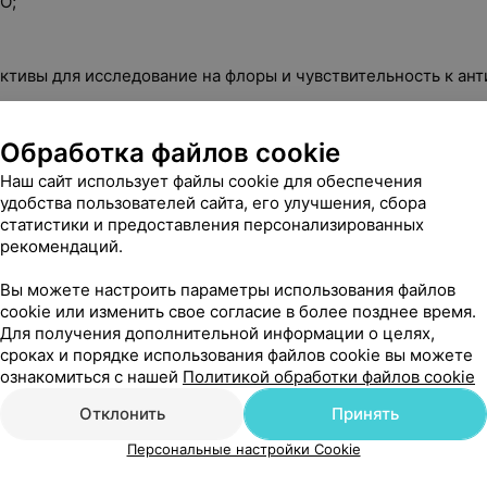
О;
ктивы для исследование на флоры и чувствительность к ант
я тренировки резервов аккомадации;
Обработка файлов cookie
го дня с расширением зрачка для сторонних специалистов.
Наш сайт использует файлы cookie для обеспечения
души, и хочется, чтобы это зеркало как можно дольше сохр
удобства пользователей сайта, его улучшения, сбора
ение зрения или развитие различных глазных заболеваний 
статистики и предоставления персонализированных
изнедеятельности человека. Для того, чтобы следить за здо
рекомендаций.
щать врача-офтальмолога. Современная офтальмология во
Вы можете настроить параметры использования файлов
вания глаза, его придатков и зрительной системы.
cookie или изменить свое согласие в более позднее время.
Для получения дополнительной информации о целях,
 в диагностическом арсенале занимает методика измерени
сроках и порядке использования файлов cookie вы можете
ознакомиться с нашей
Политикой обработки файлов cookie
аза и как его измерять?
Отклонить
Принять
Персональные настройки Cookie
ается как передне-задняя ось глаза. Это условная линия, к
 клетками сетчатки, фактически это — длина глаза.