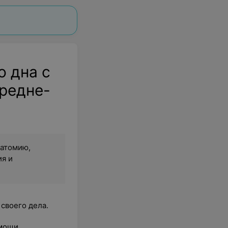
о дна с
редне-
натомию,
ия и
своего дела.
омощи