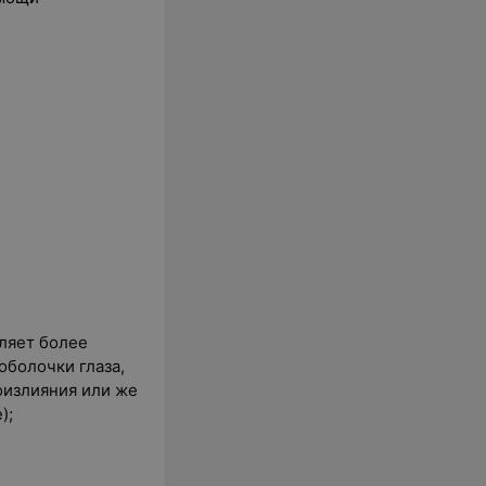
оляет более
оболочки глаза,
воизлияния или же
);