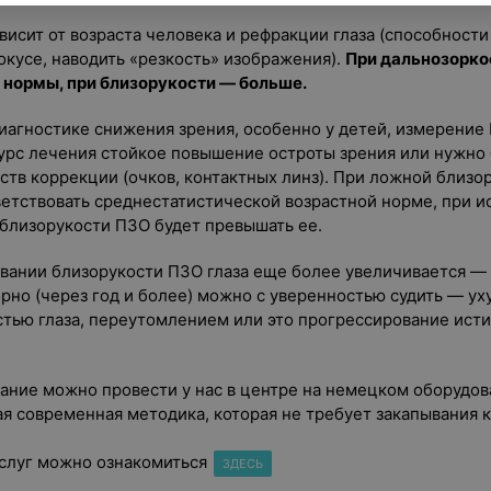
исит от возраста человека и рефракции глаза (способности
окусе, наводить «резкость» изображения).
При дальнозорко
нормы, при близорукости — больше.
иагностике снижения зрения, особенно у детей, измерение
 курс лечения стойкое повышение остроты зрения или нужно
ств коррекции (очков, контактных линз). При ложной близо
ветствовать среднестатистической возрастной норме, при и
 близорукости ПЗО будет превышать ее.
вании близорукости ПЗО глаза еще более увеличивается —
орно (через год и более) можно с уверенностью судить — у
остью глаза, переутомлением или это прогрессирование ист
ние можно провести у нас в центре на немецком оборудован
я современная методика, которая не требует закапывания к
слуг можно ознакомиться
ЗДЕСЬ