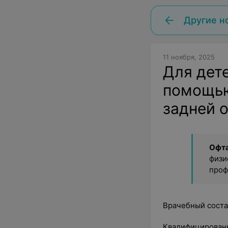
Другие н
11 ноября, 2025
Для дете
помощью
задней о
Офт
физи
проф
Врачебный соста
Квалифицирован