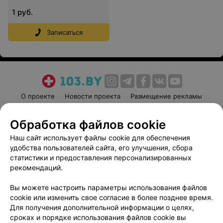
1 руб.
Записаться
О проекте
Новости проекта
Размещение рекламы
Медицинский маркетинг
Публичный договор
Обработка файлов cookie
Пользовательское соглашение
Способы оплаты
Наш сайт использует файлы cookie для обеспечения
Вакансии
Партнеры
удобства пользователей сайта, его улучшения, сбора
Написать руководителю 103.by
статистики и предоставления персонализированных
Написать в поддержку
рекомендаций.
Персональные настройки cookie
Вы можете настроить параметры использования файлов
Обработка персональных данных
cookie или изменить свое согласие в более позднее время.
Для получения дополнительной информации о целях,
сроках и порядке использования файлов cookie вы